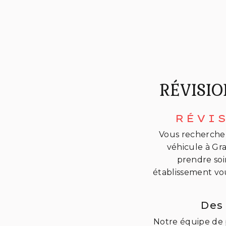
RÉVISI
RÉVI
Vous recherchez
véhicule à Gr
prendre soi
établissement vou
Des
Notre équipe de p